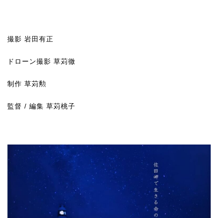
撮影 岩田有正
ドローン撮影 草苅徹
制作 草苅勲
監督 / 編集 草苅桃子