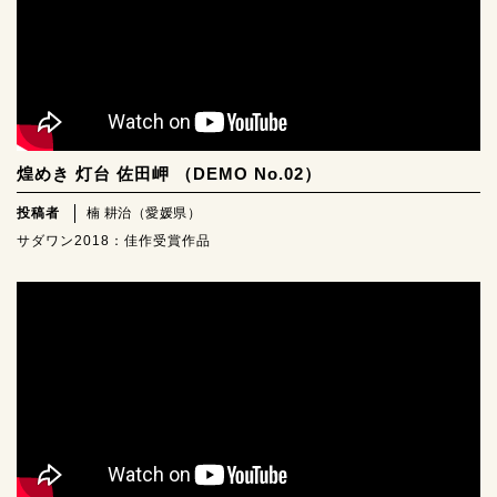
煌めき 灯台 佐田岬 （DEMO No.02）
投稿者
楠 耕治（愛媛県）
サダワン2018：佳作受賞作品