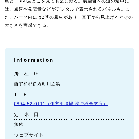
島と、360度どこを見ても楽しめる。展望台への道の途中に
は、風速や発電量などがデジタルで表示されるパネルも。ま
た、パーク内には2基の風車があり、真下から見上げるとその
大きさを実感できる。
Information
所 在 地
西宇和郡伊方町川之浜
T E L
0894-52-0111（伊方町役場 瀬戸総合支所）
定 休 日
無休
ウェブサイト