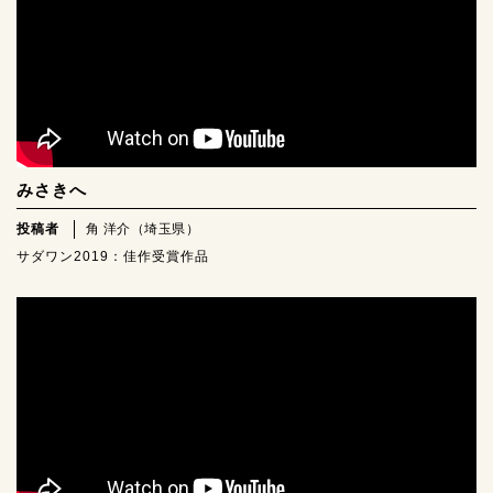
みさきへ
投稿者
角 洋介（埼玉県）
サダワン2019：佳作受賞作品