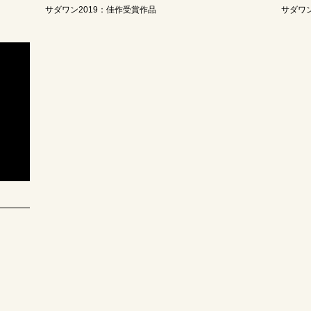
サダワン2019：佳作受賞作品
サダワン