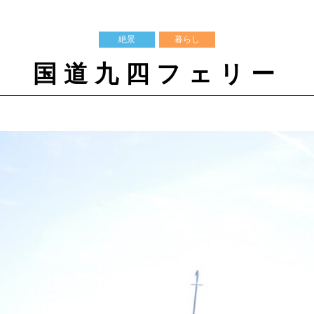
絶景
暮らし
国道九四フェリー