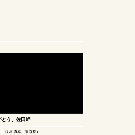
がとう、佐田岬
板垣 真幸（東京都）