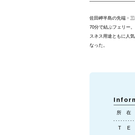
佐田岬半島の先端・三
70分で結ぶフェリー
スネス用途ともに人気
なった。
Infor
所 在
T E