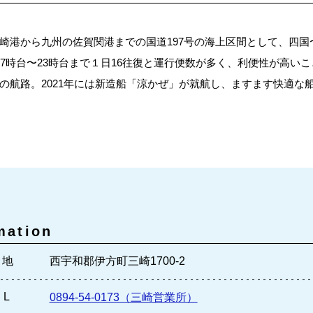
崎港から九州の佐賀関港までの国道197号の海上区間として、四国〜
。7時台〜23時台まで１日16往復と運行便数が多く、利便性が高い
の航路。2021年には新造船「涼かぜ」が就航し、ますます快適な
mation
 地
西宇和郡伊方町三崎1700-2
 L
0894-54-0173（三崎営業所）