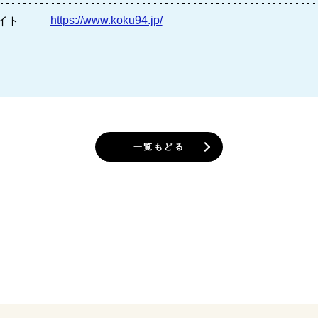
https://www.koku94.jp/
イト
一覧もどる